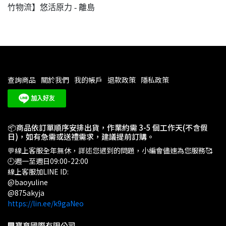
竹物流】悠活原力 - 離島
查詢商品
關於我們
我的帳戶
退款政策
隱私政策
📦商品依訂單順序安排出貨，作業約需 3-5 個工作天(不含假
日)，如有急需或送禮需求，建議提前訂購。
💬線上客服全年無休，詳述您遇到的問題，小編會儘速為您服務🥰
🕘週一至週日09:00-22:00
線上客服加LINE ID:
@baoyuline
@875akyja
https://lin.ee/k9gaNeo
🏢寶育國際有限公司