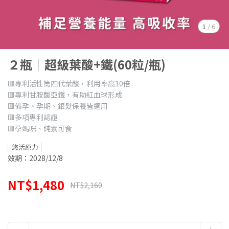
1
/
6
２瓶｜超級葉酸+鐵(60粒/瓶)
🟥專利活性第四代葉酸，利用率高10倍
🟥專利甘胺酸亞鐵，有助紅血球形成
🟥備孕、孕期、銀髮保養皆適用
🟥多項專利認證
🟥孕媽咪、純素可食
悠活原力
效期：2028/12/8
NT$1,480
NT$2,160