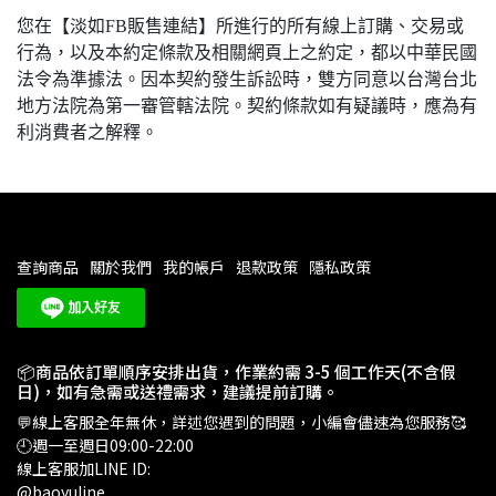
您在【淡如FB販售連結】所進行的所有線上訂購、交易或
行為，以及本約定條款及相關網頁上之約定，都以中華民國
法令為準據法。因本契約發生訴訟時，雙方同意以台灣台北
地方法院為第一審管轄法院。契約條款如有疑議時，應為有
利消費者之解釋。
查詢商品
關於我們
我的帳戶
退款政策
隱私政策
📦商品依訂單順序安排出貨，作業約需 3-5 個工作天(不含假
日)，如有急需或送禮需求，建議提前訂購。
💬線上客服全年無休，詳述您遇到的問題，小編會儘速為您服務🥰
🕘週一至週日09:00-22:00
線上客服加LINE ID:
@baoyuline