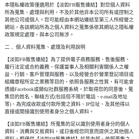
本隱私權政策僅適用於【淡如FB販售連結】對您個人資料
所為蒐集、處理與利用，不及於其他非本公司所有或控制之
其他公司或個人。您可能經由本網站連結至第三人所經營之
網站，各該網站所為之個人資料之蒐集係依其網站之隱私權
政策規定處理，與本公司無涉。
二﹑ 個人資料蒐集、處理及利用說明
【淡如FB販售連結】為了提供電子商務服務、售後服務、
履行法定或合約義務、保護當事人及相關利害關係人之權
益、行銷、客戶管理與服務、以及經營合於營業登記項目或
組織章程所定之業務等目的，依照各服務之性質，有可能會
透過Facebook或類似社群服務系統，於取得您的同意後，蒐
集您的姓名、聯絡方式(包括但不限於電話、e-mail及地址
等)、為完成收款或付款所需之資料、IP位址、及其他得以
直接或間接識別使用者身分之個人資料。
【淡如FB販售連結】所蒐集的足以識別使用者身分的個人
資料、消費與交易資料，或日後經您同意而提供之其他個人
資料，都僅供【淡如FB販售連結】於其內部、依照蒐集之