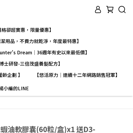
最高規格卻超實惠，限量優惠】
清潔用品，不費力就乾淨，年度最特惠】
ter's Dream｜36週年有史以來最低價】
博士研發-三倍茂盛養髮配方】
緩齡企劃 】
【悠活原力｜連續十二年網路銷售冠軍】
楊小編的LINE
油軟膠囊(60粒/盒)x1 送D3-