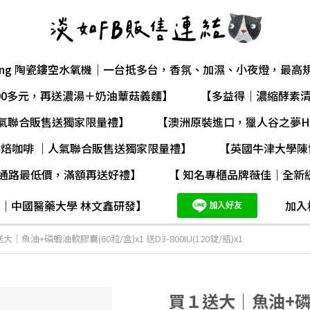
t Living 陶瓷鏤空水氧機｜一台抵多台，香氛、加濕、小夜燈，
00多元，再送濃湯＋奶油蕈菇義麵】
【多益得｜濃縮酵素
人氣聯合販售送獨家限量禮】
【澳洲原裝進口，獵人谷之夢Hun
烘焙咖啡 ｜人氣聯合販售送獨家限量禮】
【英國牛津大學陳
通路最低價，滿額再送好禮】
【 知名專櫃品牌薇佳｜全新
​
｜中國醫藥大學 林文鑫研發】
加入
大｜魚油+磷蝦油軟膠囊(60粒/盒)x1 送D3-800IU(120錠/瓶)x1
買１送大｜魚油+磷蝦