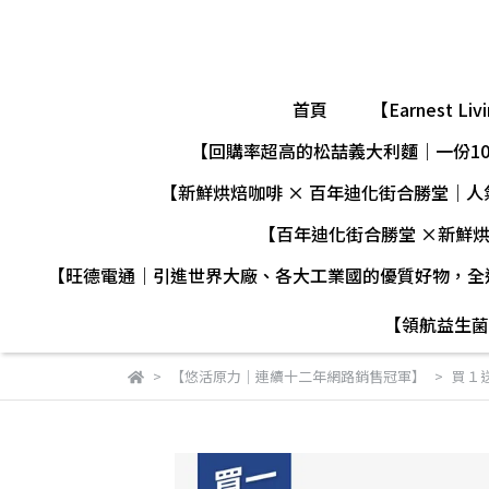
首頁
【Earnes
【回購率超高的松喆義大利麵｜一份1
【新鮮烘焙咖啡 × 百年迪化街合勝堂｜
【百年迪化街合勝堂 ×新鮮
【旺德電通｜引進世界大廠、各大工業國的優質好物，全
【領航益生菌
【悠活原力｜連續十二年網路銷售冠軍】
買１送