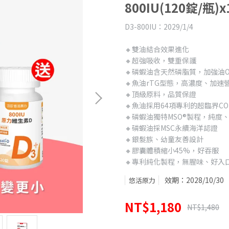
800IU(120錠/瓶)x
D3-800IU：2029/1/4
🔸雙油結合效果進化
🔸超強吸收，雙重保護
🔸磷蝦油含天然磷脂質，加強油O
🔸魚油rTG型態，高濃度、加速
🔸頂級原料，品質保證
🔸魚油採用64項專利的超臨界C
🔸磷蝦油獨特MSO®製程，純
🔸磷蝦油採MSC永續海洋認證
🔸銀髮族、幼童友善設計
🔸膠囊體積縮小45%，好吞服
🔸專利純化製程，無腥味、好入
效期：2028/10/30
悠活原力
NT$1,180
NT$1,480