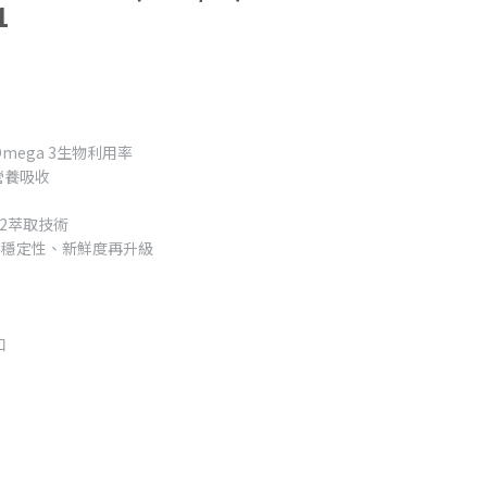
1
mega 3生物利用率
營養吸收
O2萃取技術
度、穩定性、新鮮度再升級
口