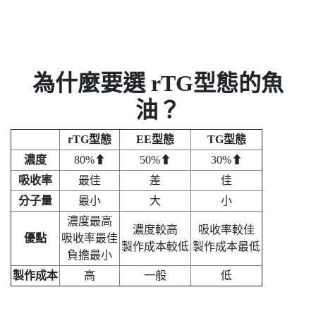
為什麼要選 rTG型態的魚
油？
rTG型態
EE型態
TG型態
濃度
80%⬆
50%⬆
30%⬆
吸收率
最佳
差
佳
分子量
最小
大
小
濃度最高
濃度較高
吸收率較佳
優點
吸收率最佳
製作成本較低
製作成本最低
負擔最小
製作成本
高
一般
低