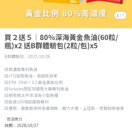
1
/
7
買２送５｜80%深海黃金魚油(60粒/
瓶)x2 送B群體驗包(2粒/包)x5
B群體驗包：2027/10/28
🟨高濃度專利魚油
🟨rTG型態魚油，高吸收效率
🟨EPA : DHA = 3:2 最佳黃金比例
🟨Solutex西班牙國際大廠專利魚油
🟨使用南太平洋深海小型魚種
🟨超過100項認證與專利
🟨適用：銀髮族保持思慮清晰、壓力大者、上班族、想幫助修復者
悠活原力
效期：2028/10/27