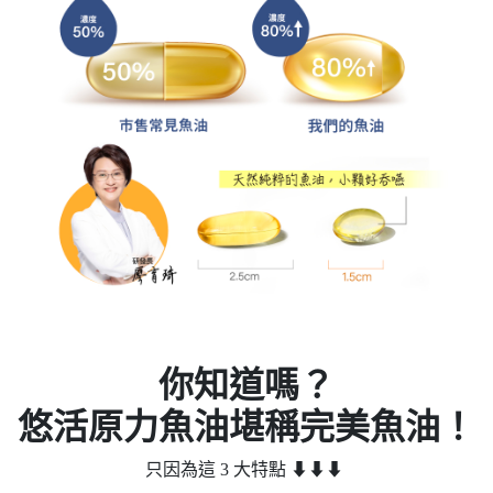
你知道嗎？
悠活原力魚油堪稱完美魚油！
只因為這 3 大特點 ⬇⬇⬇