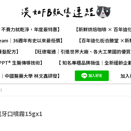
，不費力就乾淨，年度最特惠】
【新鮮烘焙咖啡 × 百年
ream｜36週年有史以來最低價】
【百年迪化街合勝堂 ×新
養髮配方】
【旺德電通｜引進世界大廠、各大工業國的優質
PT® 生醫傳導技術】
【 知名專櫃品牌薇佳｜全新緩齡企劃
​
｜中國醫藥大學 林文鑫研發】
加入
1
牙口噴霧15gx1