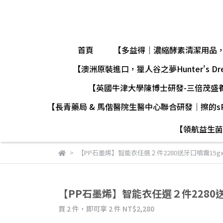
首頁
【多益得｜濃縮酵素清潔用品
【澳洲原裝進口，獵人谷之夢Hunter's D
【英國牛津大學陳博士研發-三倍茂盛
【長青藥局 & 馬偕醫院生醫中心聯合研發｜擦的sP
【領航益生菌
【PP石墨烯】智能衣任選２件2280送牙口噴霧15gx
【PP石墨烯】智能衣任選２件2280送
買 2 件，
即可享 2 件
NT$2,280