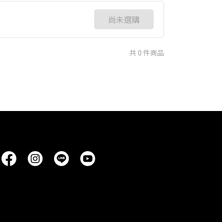
尚未選購
共 0 件商品