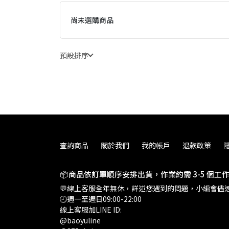
尚未選購商品
預設排序
查詢商品
關於我們
我的帳戶
退款政策
📦商品依訂單順序安排出貨，作業約需 3-5 個
💬線上客服全年無休，詳述您遇到的問題，小編會儘速
🕘週一至週日09:00-22:00
線上客服加LINE ID:
@baoyuline