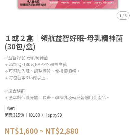
1
/
5
１或２盒｜領航益智好眠-母乳精神菌
(30包/盒)
✅益智好眠-母乳精神菌
🔸添加IQ-180及HAPPY-99益生菌
🔸可幫助入睡、調整體質、使排便順暢。
🔸每包菌數315億以上。
✅適合族群
🔸全年齡保養身體。長輩、孕哺乳及幼兒皆適用此產品。
領航
菌數315億｜IQ180 + Happy99
NT$1,600
~
NT$2,880