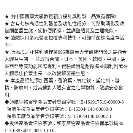
★ 由中國醫藥大學教授親自設計與監製，品質有保障!
★ 含有七株高活性乳酸菌及功能性成分，可幫助消化及改
變細菌叢生態，使排便順暢，並調整體質及生理機能。
★ 菌體採用多元營養包覆專利技術，可維持菌株高度存活
率~
★ 所添加之胚芽乳酸桿菌995為醫藥大學研究開發之最適合
人體益生菌 ，並取得台灣、日本、美國、韓國、中國、馬
來西亞等雙功能國際專利。實驗證實能耐酸鹼並順利附著在
人體最佳位置生長，以改變細菌叢生態。
★ 本產品絕無添加西藥、番瀉葉、氧化鎂、塑化劑、糖
精、防腐劑，或其他對人體有害之化學物質，敬請安心食
用!
◆領航生物醫學食品業者登錄字號：B-161917519-00000-8
領航生技食品業者登錄字號：B-153044148-00000-8
領航工廠食品業者登錄字號 : M-153044148-00002-1
◆投保產品責任險字號：和泰產物產品責任險保單號碼80-
113-08874691-00011-PDL