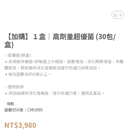
1
/
4
【加購】１盒｜高劑量超優菌 (30包/
盒)
✅超優菌(綠盒)
🔸為領航特優菌+舒敏菌之升級版，菌數增加，消化酵素增強，多醣
體提高，幫助維持消化道機能及提升防護力效果加倍。
🔸每包菌數為850億以上。
✅適用族群
🔸須加強維持消化道機能、提升防護力者，適用此產品。
領航
菌數850億｜CMU995
NT$3,980