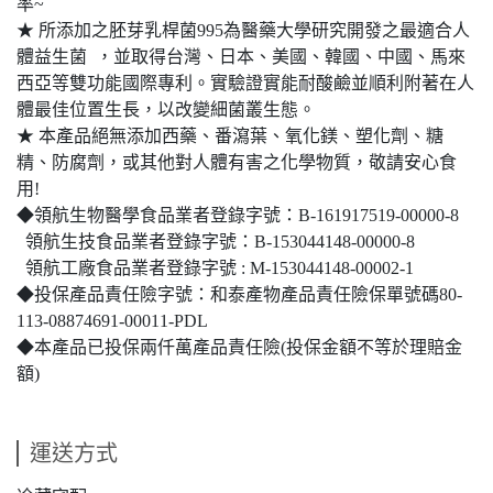
率~
★ 所添加之胚芽乳桿菌995為醫藥大學研究開發之最適合人
體益生菌 ，並取得台灣、日本、美國、韓國、中國、馬來
西亞等雙功能國際專利。實驗證實能耐酸鹼並順利附著在人
體最佳位置生長，以改變細菌叢生態。
★ 本產品絕無添加西藥、番瀉葉、氧化鎂、塑化劑、糖
精、防腐劑，或其他對人體有害之化學物質，敬請安心食
用!
◆領航生物醫學食品業者登錄字號：B-161917519-00000-8
領航生技食品業者登錄字號：B-153044148-00000-8
領航工廠食品業者登錄字號 : M-153044148-00002-1
◆投保產品責任險字號：和泰產物產品責任險保單號碼80-
113-08874691-00011-PDL
◆本產品已投保兩仟萬產品責任險(投保金額不等於理賠金
額)
運送方式