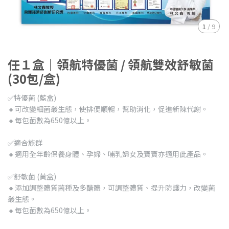
1
/
9
任１盒｜領航特優菌 / 領航雙效舒敏菌
(30包/盒)
✅特優菌 (藍盒)
🔸可改變細菌叢生態，使排便順暢，幫助消化，促進新陳代謝。
🔸每包菌數為650億以上。
✅適合族群
🔸適用全年齡保養身體、孕婦、哺乳婦女及寶寶亦適用此產品。
✅舒敏菌 (黃盒)
🔸添加調整體質菌種及多醣體，可調整體質、提升防護力，改變菌
叢生態。
🔸每包菌數為650億以上。