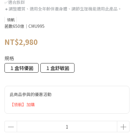
✅適合族群
🔸調整體質、適用全年齡保養身體、調節生理機能適用此產品。
領航
菌數650億｜CMU995
NT$2,980
規格
１盒特優菌
１盒舒敏菌
此商品參與的優惠活動
【領航】加購